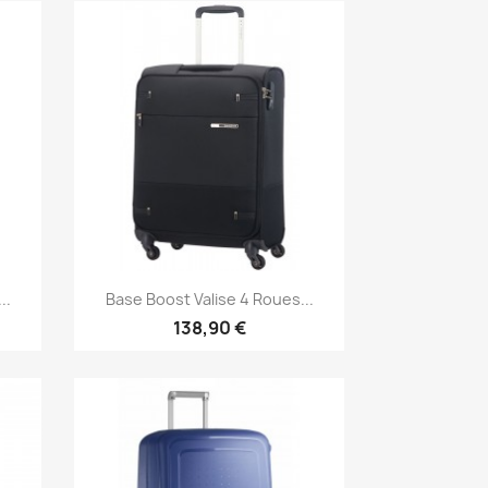
Aperçu rapide

..
Base Boost Valise 4 Roues...
138,90 €