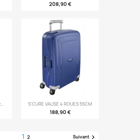
208,90 €
Aperçu rapide

...
S'CURE VALISE 4 ROUES 55CM
188,90 €
1

Suivant
2