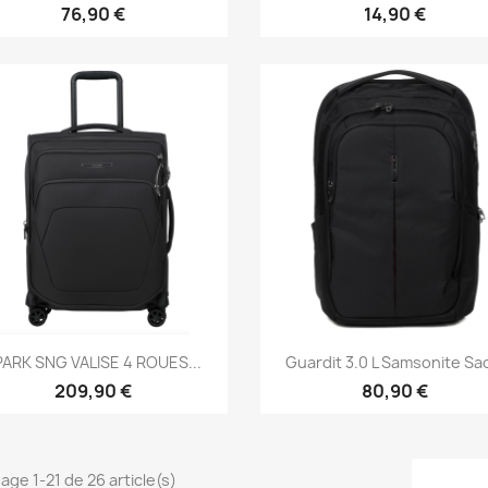
76,90 €
14,90 €
Aperçu rapide
Aperçu rapide


PARK SNG VALISE 4 ROUES...
Guardit 3.0 L Samsonite Sac
209,90 €
80,90 €
hage 1-21 de 26 article(s)