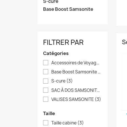
S-cure
Base Boost Samsonite
FILTRER PAR
S
Catégories
Accessoires de Voyage Samsonite
(8
Base Boost Samsonite
(4)
S-cure
(3)
SAC À DOS SAMSONITE
(6)
VALISES SAMSONITE
(3)
Taille
Taille cabine
(3)