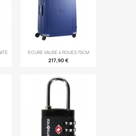
Aperçu rapide

NITE
S'CURE VALISE 4 ROUES 75CM
217,90 €