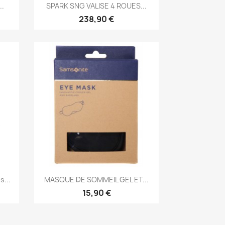
Aperçu rapide

.
SPARK SNG VALISE 4 ROUES...
238,90 €
Aperçu rapide

...
MASQUE DE SOMMEIL GEL ET...
15,90 €