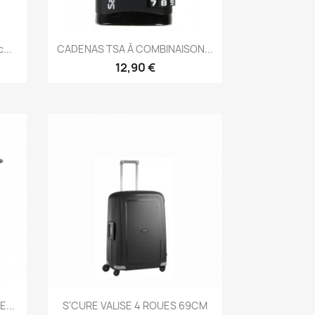
Aperçu rapide

...
CADENAS TSA À COMBINAISON...
12,90 €
Aperçu rapide

...
S'CURE VALISE 4 ROUES 69CM