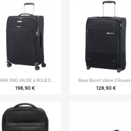
Aperçu rapide
Aperçu rapide


PARK SNG VALISE 4 ROUES...
Base Boost Valise 2 Roues.
198,90 €
128,90 €