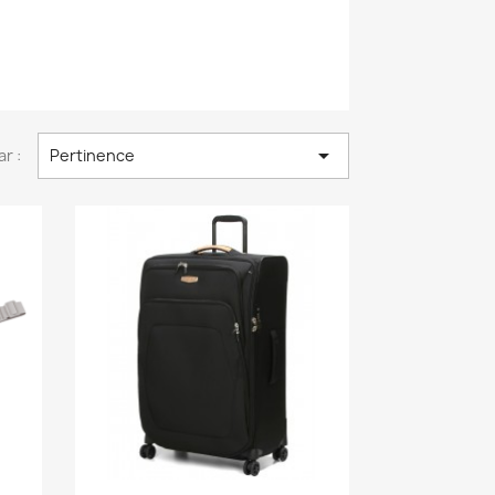

ar :
Pertinence