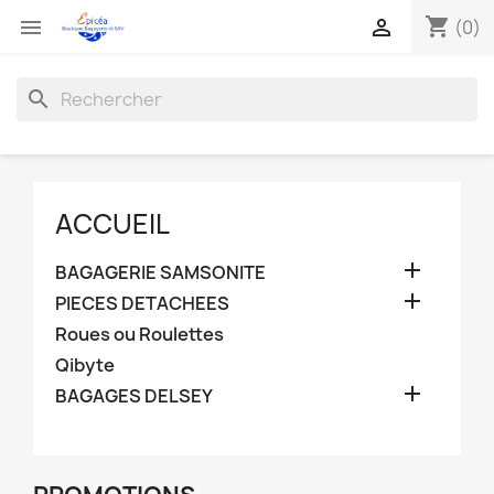
shopping_cart


(0)
search
ACCUEIL

BAGAGERIE SAMSONITE

PIECES DETACHEES
Roues ou Roulettes
Qibyte

BAGAGES DELSEY