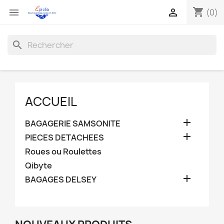
shopping_cart


(0)
search
ACCUEIL

BAGAGERIE SAMSONITE

PIECES DETACHEES
Roues ou Roulettes
Qibyte

BAGAGES DELSEY