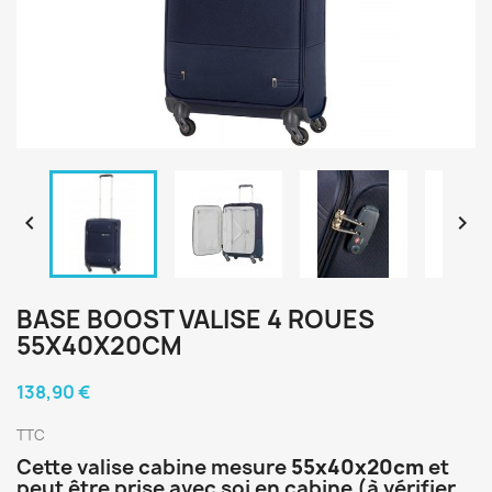


BASE BOOST VALISE 4 ROUES
55X40X20CM
138,90 €
TTC
Cette valise cabine mesure
55x40x20cm
et
peut être prise avec soi en cabine (à vérifier